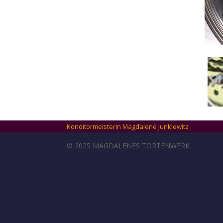
Konditormeisterin Magdalene Junklewitz
© 2025 MAGDALENES TORTENWERK