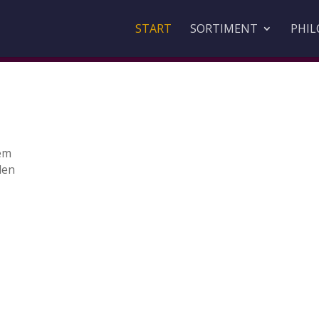
START
SORTIMENT
PHIL
nem
den