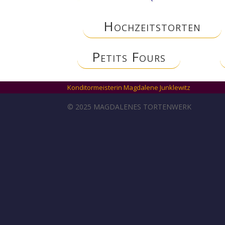
Hochzeitstorten
Petits Fours
Konditormeisterin Magdalene Junklewitz
© 2025 MAGDALENES TORTENWERK